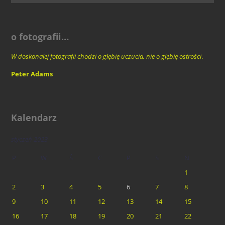
o fotografii…
W doskonałej fotografii chodzi o głębię uczucia, nie o głębię ostrości
.
Peter Adams
Kalendarz
styczeń 2023
P
W
Ś
C
P
S
N
1
2
3
4
5
6
7
8
9
10
11
12
13
14
15
16
17
18
19
20
21
22