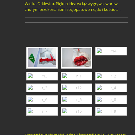
Wielka Orkiestra. Piękna idea wciąż wygrywa, wbrew
chorym przekonaniom socjopatów z rządu i kościoła…
Fotografowania mniej, jednak fotografia żyje. Tym razem