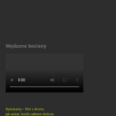
Posted by
ADMINISTRATOR
in
FOTOBLOG
,
0 comments
Wędzone bociany
Rybokarty – film z drona.
Jak widać, boćki całkiem dobrze