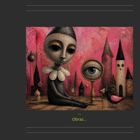
…
Obraz…