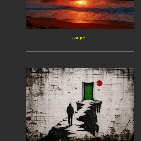
…
Gorąco…