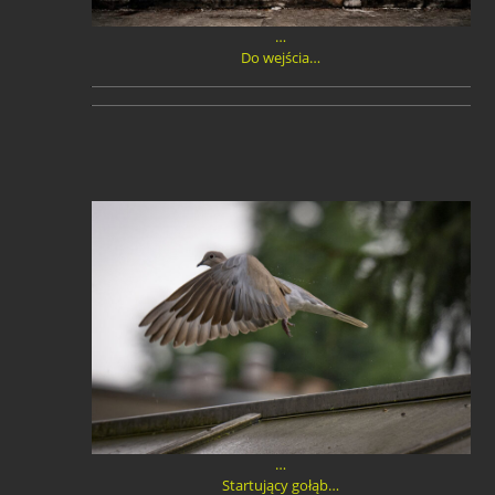
…
Do wejścia…
…
Startujący gołąb…