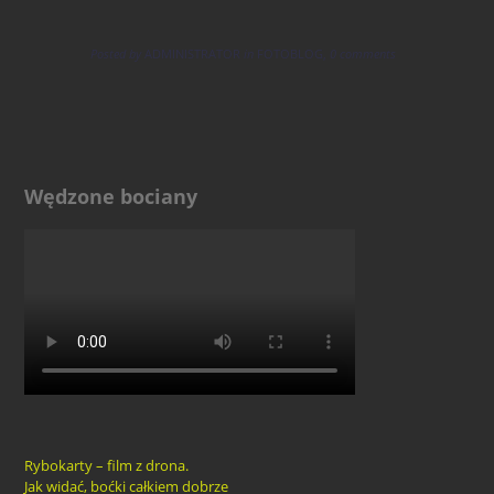
Posted by
ADMINISTRATOR
in
FOTOBLOG
,
0 comments
Wędzone bociany
Rybokarty – film z drona.
Jak widać, boćki całkiem dobrze