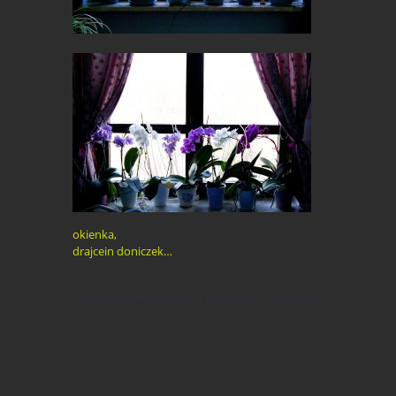
okienka,
drajcein doniczek…
Posted by
ADMINISTRATOR
in
FOTOBLOG
,
0 comments