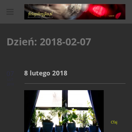
Dzień:
2018-02-07
8 lutego 2018
07
LUT
2018
Cfaj