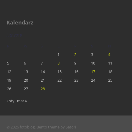
Kalendarz
luty 2018
P
W
Ś
C
P
S
N
1
2
3
4
5
6
7
8
9
10
11
12
13
14
15
16
17
18
19
20
21
22
23
24
25
26
27
28
« sty
mar »
© 2026 fotoblog. Bento theme by Satori