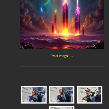
…
Świat w ogniu…