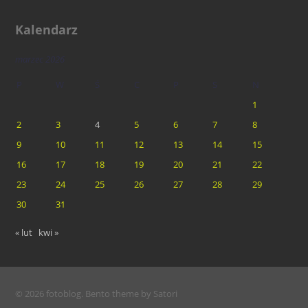
Kalendarz
marzec 2026
P
W
Ś
C
P
S
N
1
2
3
4
5
6
7
8
9
10
11
12
13
14
15
16
17
18
19
20
21
22
23
24
25
26
27
28
29
30
31
« lut
kwi »
© 2026 fotoblog. Bento theme by Satori