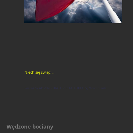
Niech się święci…
Posted by
ADMINISTRATOR
in
FOTOBLOG
,
0 comments
Wędzone bociany