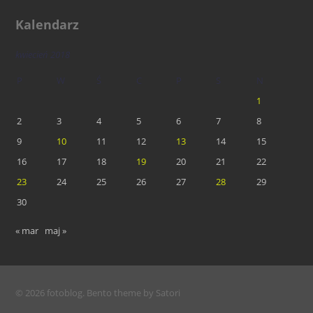
Kalendarz
kwiecień 2018
P
W
Ś
C
P
S
N
1
2
3
4
5
6
7
8
9
10
11
12
13
14
15
16
17
18
19
20
21
22
23
24
25
26
27
28
29
30
« mar
maj »
© 2026 fotoblog. Bento theme by Satori