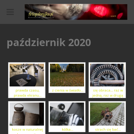
październik 2020
prawda czasu,
z cienia w światło...
się obraca... raz w
prawda ekranu...
jedną, raz w drugą
kosze w naturalnej
kólka...
strach się bać...