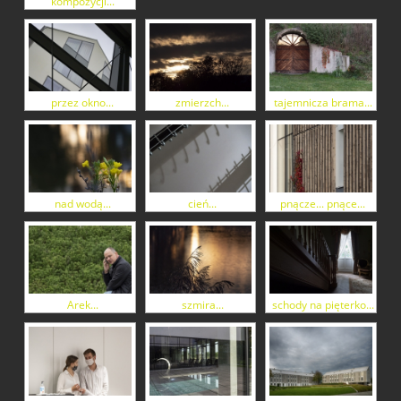
kompozycji...
przez okno...
zmierzch...
tajemnicza brama...
nad wodą...
cień...
pnącze... pnące...
Arek...
szmira...
schody na pięterko...