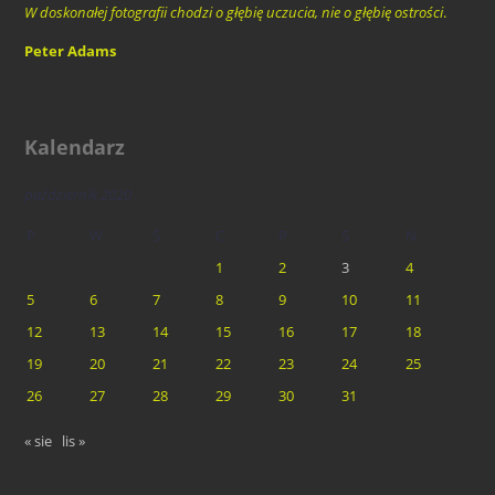
W doskonałej fotografii chodzi o głębię uczucia, nie o głębię ostrości
.
Peter Adams
Kalendarz
październik 2020
P
W
Ś
C
P
S
N
1
2
3
4
5
6
7
8
9
10
11
12
13
14
15
16
17
18
19
20
21
22
23
24
25
26
27
28
29
30
31
« sie
lis »