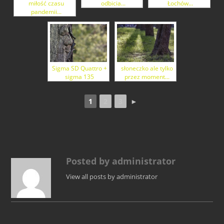
miłość czasu
odbicia...
Łochów...
pandemii...
Sigma SD Quattro +
słoneczko ale tylko
sigma 135
przez moment...
1
2
3
►
Posted by administrator
View all posts by administrator