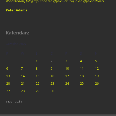
W doskonałej fotografii chodzi o głębię uczucia, nie o głębię ostrości
.
Peter Adams
Kalendarz
wrzesień 2021
P
W
Ś
C
P
S
N
1
2
3
4
5
6
7
8
9
10
11
12
13
14
15
16
17
18
19
20
21
22
23
24
25
26
27
28
29
30
« sie
paź »