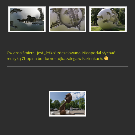
Gwiazda śmierci. Jest „letko” zdezelowana. Nieopodal słychać
muzyką Chopina bo durnostójka zalega w Łazienkach.