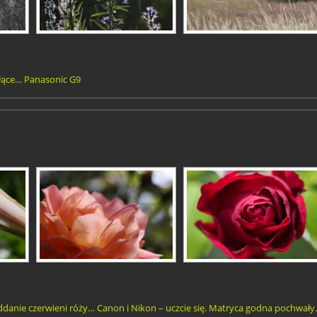
łące… Panasonic G9
ddanie czerwieni róży… Canon i Nikon – uczcie się. Matryca godna pochwał