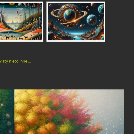
wiaty nieco inne …