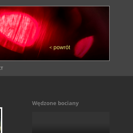
KT
Wędzone bociany