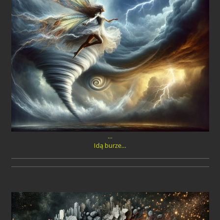
…
Idą burze…