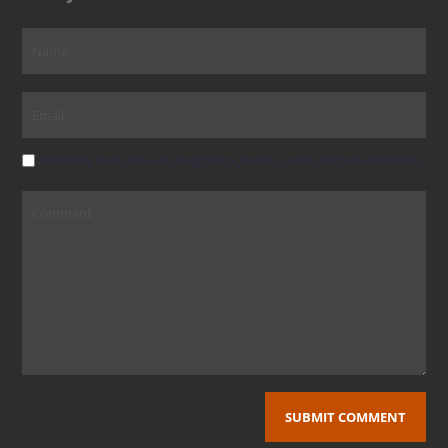
Zapamiętaj moje dane w tej przeglądarce podczas pisania kolejnych komentarzy.