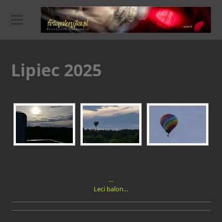
Lipiec 2025
…
Leci balon…