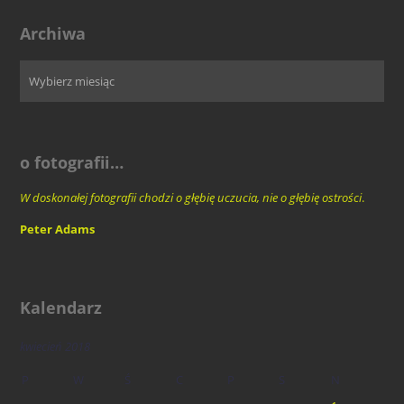
Archiwa
o fotografii…
W doskonałej fotografii chodzi o głębię uczucia, nie o głębię ostrości
.
Peter Adams
Kalendarz
kwiecień 2018
P
W
Ś
C
P
S
N